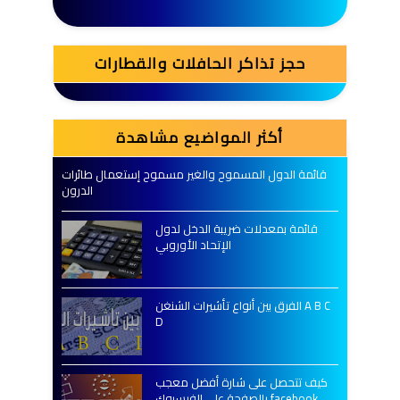
حجز تذاكر الحافلات والقطارات
أكثر المواضيع مشاهدة
قائمة الدول المسموح والغير مسموح إستعمال طائرات
الدرون
قائمة بمعدلات ضريبة الدخل لدول
الإتحاد الأوروبي
الفرق بين أنواع تأشيرات الشنغن A B C
D
كيف تتحصل على شارة أفضل معجب
بالصفحة على الفيسبوك facebook