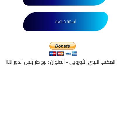
أسئلة شائعة
المكتب الليبي الأوروبي - العنوان : برج طرابلس الدور الثاني المكتب رقم 7 - هاتف 0213351434 --