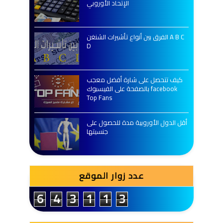
الإتحاد الأوروبي
الفرق بين أنواع تأشيرات الشنغن A B C
D
كيف تتحصل على شارة أفضل معجب
بالصفحة على الفيسبوك facebook
Top Fans
أقل الدول الأوروبية مدة للحصول على
جنسيتها
عدد زوار الموقع
6
4
3
1
1
3