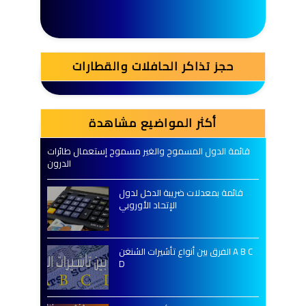
حجز تذاكر الحافلات والقطارات
أكثر المواضيع مشاهدة
قائمة الدول المسموح والغير مسموح إستعمال طائرات
الدرون
قائمة بمعدلات ضريبة الدخل لدول
الإتحاد الأوروبي
الفرق بين أنواع تأشيرات الشنغن A B C
D