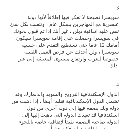
3
سويسرا نصيحة لا تفكر فيها إطلاقاً لأنها دولة
عنصرية مع المهاجرين بشكل عام ، وتتعنت بكل شئ
تنص عليه اتفاقية دبلن ، غير أنك إذا تم قبول لجوئك
فى سويسرا وحصلت على إقامة سويسرا سيكون
أمامك 12 عاماً حتى تستطيع التقدم على جنسية
سويسرا ، ولن أحدثك عن فرص العمل القليلة
خصوصا للعرب وارتفاع مستوى المعيشة إلى غير
ذلك.
4
الدول الإسكندنافية النرويج والسويد والدنمارك وقد
تشمل الدول الإسكندنافية فنلندا أيضاً ، إذا ذهبت من
دولة ولك بصمة فيها إلى دولة أخرى من دول
اسكندنافيا قد تعيدك الدولة التى ذهبت إليها إلى
الدولة صاحبة البصمة طبقاً لإتفاقية خاصة باللجوء
بينهم غير اتفاقية دبلن فكن حذراً.