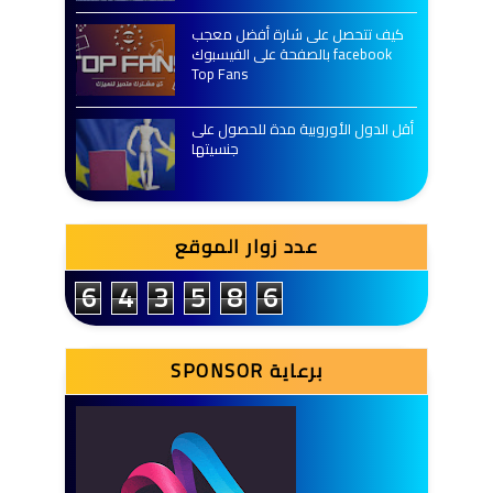
كيف تتحصل على شارة أفضل معجب
بالصفحة على الفيسبوك facebook
Top Fans
أقل الدول الأوروبية مدة للحصول على
جنسيتها
عدد زوار الموقع
6
4
3
5
8
6
SPONSOR برعاية