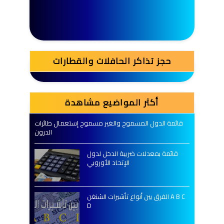
حجز تذاكر الحافلات والقطارات
أكثر المواضيع مشاهدة
قائمة الدول المسموح والغير مسموح إستعمال طائرات
الدرون
قائمة بمعدلات ضريبة الدخل لدول
الإتحاد الأوروبي
الفرق بين أنواع تأشيرات الشنغن A B C
D