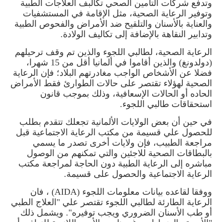
وتدفع شركات التامين الصحي تكالبف العلاجات الطبية
وتوفير الرعاية الصحية، مثل الإقامة في المستشفيات
والعناية بالأسنان والتلقيح ضد الأمراض والفحوص الطبية
وتدابير النقاهة بالإضافة إلى تكاليف الولادة
.
الرعاية الصحية، لطالبي اللجوء والذين تم وقف ترحيلهم
(دولدونغ) والذين
أقاموا
في ألمانيا أقل من 15 شهرا،
فضلا عن الأشخاص الواجب مغادرتهم البلاد
؛
فإن الرعاية
الصحية لهؤلاء تقتصر على حالات الطوارئ فقط الأمراض
الحاده أو الحالات الإسعافية، وذلك بموجب قانون
استحقاقات طالبي اللجوء
.
في حين أن بعض الولايات الألمانية تجعلك تتقدم بطلب
للحصول علي قسيمة من مكتب الرعاية الاجتماعية قبل
مراجعة الطبيب، فإن ولايات أخرى تصدر ما يسمي
بالبطاقات الصحية للاجئين والتي تمكنهم من الوصول
مباشره إلى الرعاية الطبية دون الحاجة لمراجعة مكتب
الرعاية الاجتماعية والحصول على قسيمة
.
ووفقا لقاعده بيانات معلومات اللجوء
(AIDA)
، فان
الرعاية الطارئة لطالبي اللجوء تقتصر علي "العلاج الطبي
أو طب الأسنان الضروري ويجب توفيره". ويشمل ذلك