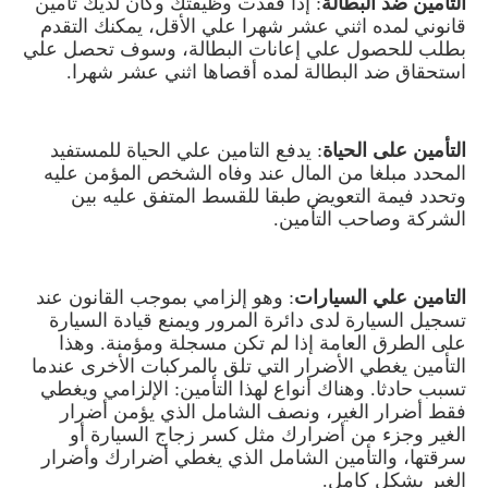
التامين ضد البطالة
: إذا فقدت وظيفتك وكان لديك تامين
قانوني لمده اثني عشر شهرا علي الأقل، يمكنك التقدم
بطلب للحصول علي إعانات البطالة، وسوف تحصل علي
استحقاق ضد البطالة لمده أقصاها اثني عشر شهرا
.
التأمين على الحياة
: يدفع التامين علي الحياة للمستفيد
المحدد مبلغا من المال عند وفاه الشخص المؤمن عليه
وتحدد فيمة التعويض طبقا للقسط المتفق عليه بين
الشركة وصاحب التأمين
.
التامين علي السيارات
: وهو إلزامي بموجب القانون عند
تسجيل السيارة لدى دائرة المرور ويمنع قيادة السيارة
على الطرق العامة إذا لم تكن مسجلة ومؤمنة. وهذا
التأمين يغطي الأضرار التي تلق بالمركبات الأخرى عندما
تسبب حادثا. وهناك أنواع لهذا التأمين: الإلزامي ويغطي
فقط أضرار الغير، ونصف الشامل الذي يؤمن أضرار
الغير وجزء من أضرارك مثل كسر زجاج السيارة أو
سرقتها، والتأمين الشامل الذي يغطي أضرارك وأضرار
الغير بشكل كامل.