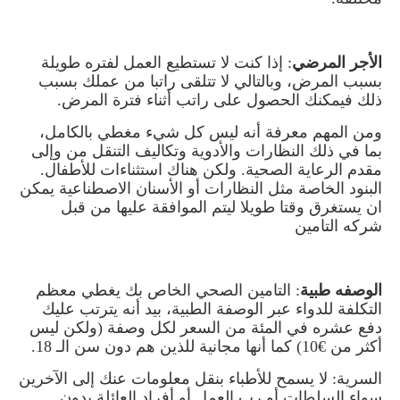
الأجر المرضي
: إذا كنت لا تستطيع العمل لفتره طويلة
بسبب المرض، وبالتالي لا تتلقى راتبا من عملك بسبب
ذلك فيمكنك الحصول على راتب أثناء فترة المرض
.
ومن المهم معرفة أنه ليس كل شيء مغطي بالكامل،
بما في ذلك النظارات والأدوية وتكاليف التنقل من وإلى
مقدم الرعاية الصحية. ولكن هناك استثناءات للأطفال.
البنود الخاصة مثل النظارات أو الأسنان الاصطناعية يمكن
ان يستغرق وقتا طويلا ليتم الموافقة عليها من قبل
شركه التامين
الوصفه طبية
: التامين الصحي الخاص بك يغطي معظم
التكلفة للدواء عبر الوصفة الطبية، بيد أنه يترتب عليك
دفع عشره في المئة من السعر لكل وصفة (ولكن ليس
أكثر من €10) كما أنها مجانية للذين هم دون سن الـ 18
.
السرية: لا يسمح للأطباء بنقل معلومات عنك إلى الآخرين
سواء السلطات أو رب العمل أو أفراد العائلة بدون