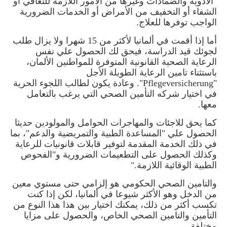
"الأدوية والضمادات وغيرها من الأمور اللازمة للتعافي أو
الشفاء أو التخفيف من الأمراض أو الخدمات الضرورية
الواجب توفرها للعلاج
.
أما إذا أقمت في ألمانيا لأكثر من 15 شهرا ولا يزال طلب
لجوئك قيد الدراسة، فيحق لك الحصول علي نفس
الرعاية الصحية القانونية المتوفرة للمواطنين الألمان،
باستثناء تامين الرعاية الطويلة الأجل
"
Pflegeversicherung
". وعادة يكون لطالب اللجوء الحرية
في اختيار شركه التأمين الصحي التي يرغب بالتعامل
معها
.
كما يحق للاجئات والمهاجرات الحوامل والمولودين حديثا
الحصول علي "المساعدة الطبية والتمريضية والدعم"، بما
في ذلك الخدمة المقدمة لتوفير قابلات قانونيات للرعاية
وكذلك الحصول على التطعيمات الضرورية و"الفحوص
الطبية الوقائية اللازمة
".
و
التامين الصحي الحكومي هو إلزامي حتى مستوي معين
من الدخل وهو الأكثر شيوعا في ألمانيا، لكن إذا كنت
تكسب أكثر من ذلك، يمكنك اختيار بين هذا هذا النوع من
التأمين والتامين الصحي الخاص، والحصول على مزايا
مختلفة
.