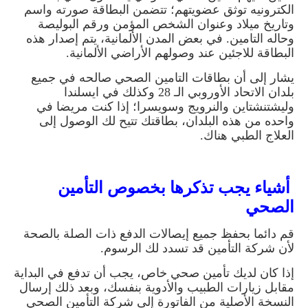
الكترونيه توثق عضويتهم؛ تتضمن البطاقة صورته واسم
وتاريخ ميلاد وعنوان الشخص المؤمن ورقم البوليصة
وحاله التامين. في بعض المدن الألمانية، يتم إصدار هذه
البطاقة للاجئين عند وصولهم الأراضي الألمانية
.
يشار إلى أن بطاقات التامين الصحي صالحه في جميع
بلدان الاتحاد الأوروبي الـ 28 وكذلك في ايسلندا
وليشتنشتاين والنرويج وسويسرا؛ إذا كنت مريضا في
واحده من هذه البلدان، بطاقتك تتيح لك الوصول إلى
العلاج الطبي هناك
.
أشياء يجب تذكرها بخصوص التأمين
الصحي
قم دائما بحفظ جميع إيصالات الدفع ذات الصلة بالصحة
لأن شركة التأمين قد تسدد لك الرسوم
.
إذا كان لديك تأمين صحي خاص، يجب أن تدفع في البداية
مقابل زيارات الطبيب والأدوية بنفسك، وبعد ذلك إرسال
النسخة الأصلية من الفاتورة إلى شركة التأمين الصحي