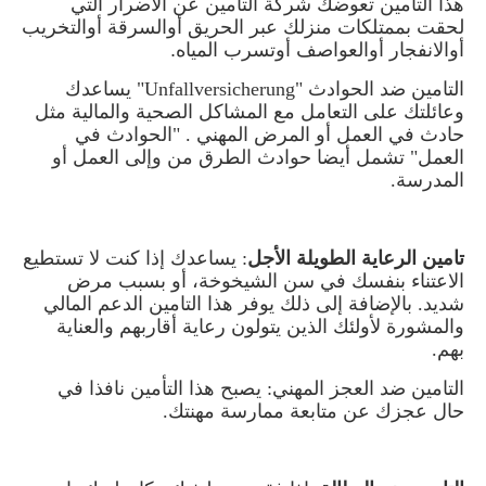
هذا التأمين تعوضك شركة التأمين عن الأضرار التي
لحقت بممتلكات منزلك عبر الحريق أوالسرقة أوالتخريب
أوالانفجار أوالعواصف أوتسرب المياه
.
التامين ضد الحوادث "
Unfallversicherung
" يساعدك
وعائلتك على التعامل مع المشاكل الصحية والمالية مثل
حادث في العمل أو المرض المهني . "الحوادث في
العمل" تشمل أيضا حوادث الطرق من وإلى العمل أو
المدرسة
.
تامين الرعاية الطويلة الأجل
: يساعدك إذا كنت لا تستطيع
الاعتناء بنفسك في سن الشيخوخة، أو بسبب مرض
شديد. بالإضافة إلى ذلك يوفر هذا التامين الدعم المالي
والمشورة لأولئك الذين يتولون رعاية أقاربهم والعناية
بهم.
التامين ضد العجز المهني: يصبح هذا التأمين نافذا في
حال عجزك عن متابعة ممارسة مهنتك
.