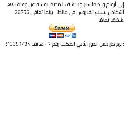
إلى أرقام ورلد ماستر. ويكشف المصدر نفسه عن وفاة 403
أشخاص بسبب الفيروس في مالطا ، بينما تعافى 28756
شخصًا تمامًا.
ثاني المكتب رقم 7 - هاتف 0213351434 ---0914719932