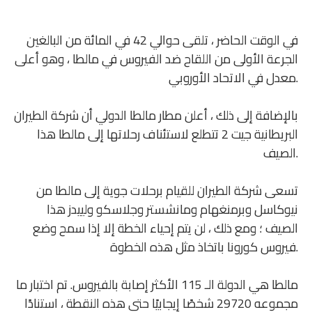
في الوقت الحاضر ، تلقى حوالي 42 في المائة من البالغين
الجرعة الأولى من اللقاح ضد الفيروس في مالطا ، وهو أعلى
معدل في الاتحاد الأوروبي.
بالإضافة إلى ذلك ، أعلن مطار مالطا الدولي أن شركة الطيران
البريطانية جيت 2 تتطلع لاستئناف رحلاتها إلى مالطا هذا
الصيف.
تسعى شركة الطيران للقيام برحلات جوية إلى مالطا من
نيوكاسل وبرمنغهام ومانشستر وجلاسكو ولييدز هذا
الصيف ؛ ومع ذلك ، لن يتم إحياء الخطة إلا إذا سمح وضع
فيروس كورونا باتخاذ مثل هذه الخطوة.
مالطا هي الدولة الـ 115 الأكثر إصابة بالفيروس. تم اختبار ما
مجموعه 29720 شخصًا إيجابيًا حتى هذه النقطة ، استنادًا