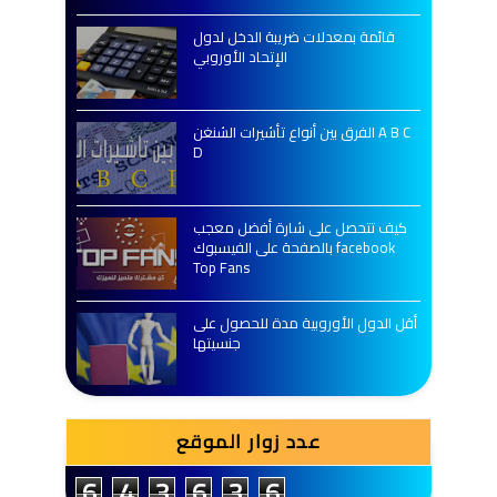
قائمة بمعدلات ضريبة الدخل لدول
الإتحاد الأوروبي
الفرق بين أنواع تأشيرات الشنغن A B C
D
كيف تتحصل على شارة أفضل معجب
بالصفحة على الفيسبوك facebook
Top Fans
أقل الدول الأوروبية مدة للحصول على
جنسيتها
عدد زوار الموقع
6
4
3
6
3
6